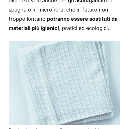
discorso vale anche per
gli asciugamani
in
spugna o in microfibra, che in futuro non
troppo lontano
potranno essere sostituti da
materiali più igienici
, pratici ed ecologici.