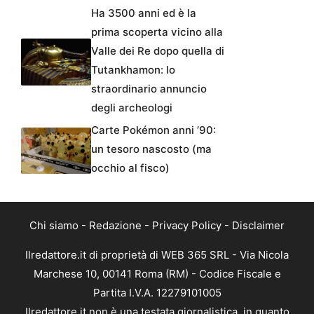
Ha 3500 anni ed è la
prima scoperta vicino alla
Valle dei Re dopo quella di
Tutankhamon: lo
straordinario annuncio
degli archeologi
Carte Pokémon anni ’90:
un tesoro nascosto (ma
occhio al fisco)
Chi siamo
-
Redazione
-
Privacy Policy
-
Disclaimer
Ilredattore.it di proprietà di WEB 365 SRL - Via Nicola
Marchese 10, 00141 Roma (RM) - Codice Fiscale e
Partita I.V.A. 12279101005
Ilredattore.it non è una testata giornalistica, in quanto