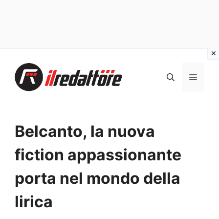
Vai
al
MEN
contenuto
Belcanto, la nuova
fiction appassionante
porta nel mondo della
lirica