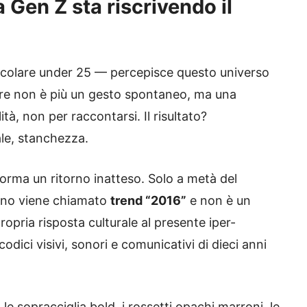
a Gen Z sta riscrivendo il
ticolare under 25 — percepisce questo universo
tare non è più un gesto spontaneo, ma una
ità, non per raccontarsi. Il risultato?
ale, stanchezza.
orma un ritorno inatteso. Solo a metà del
eno viene chiamato
trend “2016”
e non è un
ropria risposta culturale al presente iper-
dici visivi, sonori e comunicativi di dieci anni
le sopracciglia bold, i rossetti opachi marroni, le