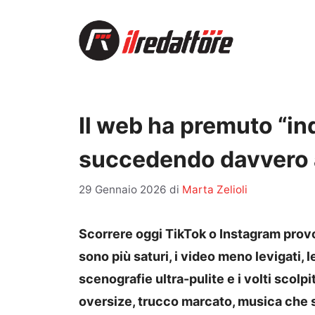
Vai
al
contenuto
Il web ha premuto “ind
succedendo davvero a
29 Gennaio 2026
di
Marta Zelioli
Scorrere oggi TikTok o Instagram provo
sono più saturi, i video meno levigati,
scenografie ultra-pulite e i volti scolpit
oversize, trucco marcato, musica che s