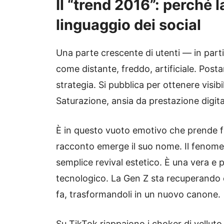
Il “trend 2016”: perché l
linguaggio dei social
Una parte crescente di utenti — in par
come distante, freddo, artificiale. Pos
strategia. Si pubblica per ottenere visibil
Saturazione, ansia da prestazione digit
È in questo vuoto emotivo che prende f
racconto emerge il suo nome. Il fenom
semplice revival estetico. È una vera e p
tecnologico. La Gen Z sta recuperando co
fa, trasformandoli in un nuovo canone.
Su TikTok riappaiono i choker di velluto, 