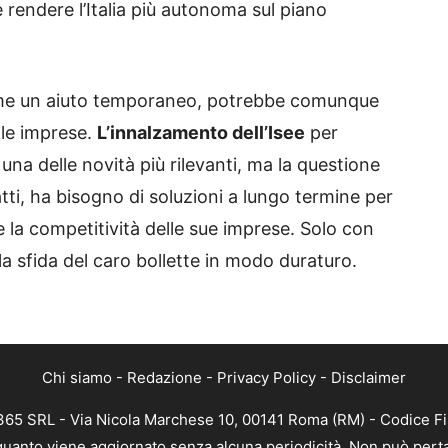
rendere l’Italia più autonoma sul piano
come un aiuto temporaneo, potrebbe comunque
ole imprese.
L’innalzamento dell’Isee
per
una delle novità più rilevanti, ma la questione
nfatti, ha bisogno di soluzioni a lungo termine per
e la competitività delle sue imprese. Solo con
 la sfida del caro bollette in modo duraturo.
Chi siamo
-
Redazione
-
Privacy Policy
-
Disclaimer
B 365 SRL - Via Nicola Marchese 10, 00141 Roma (RM) - Codice Fi
in quanto viene aggiornato senza alcuna periodicità. Non può pert