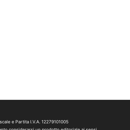
scale e Partita I.V.A. 12279101005
anto considerarsi un prodotto editoriale ai sensi