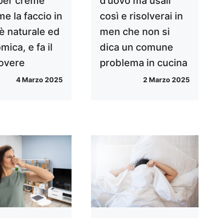
 per creme
d’uovo ma usali
me la faccio in
così e risolverai in
 è naturale ed
men che non si
ica, e fa il
dica un comune
overe
problema in cucina
4 Marzo 2025
2 Marzo 2025