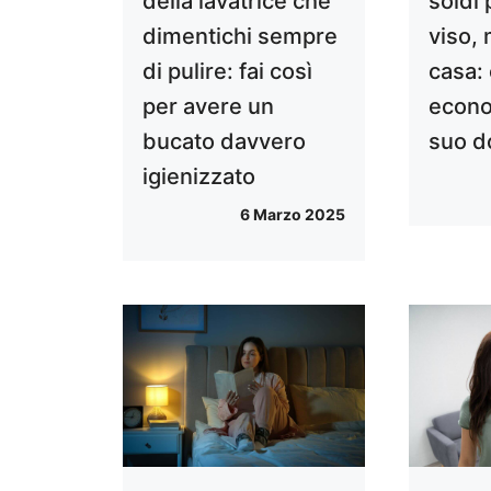
della lavatrice che
soldi
dimentichi sempre
viso, 
di pulire: fai così
casa:
per avere un
econom
bucato davvero
suo d
igienizzato
6 Marzo 2025