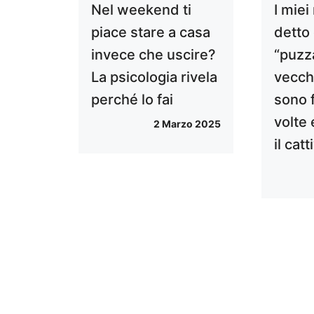
Nel weekend ti
I miei
piace stare a casa
detto
invece che uscire?
“puzz
La psicologia rivela
vecch
perché lo fai
sono 
volte 
2 Marzo 2025
il cat