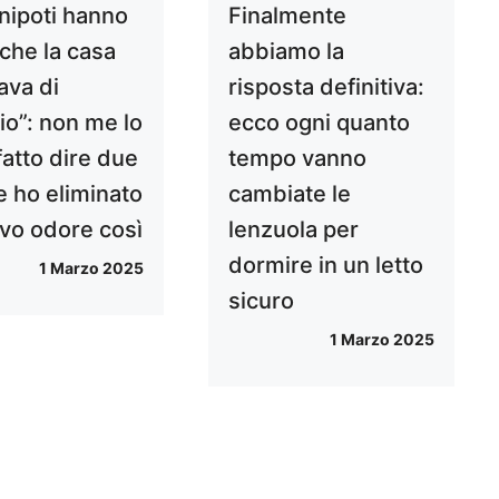
 nipoti hanno
Finalmente
 che la casa
abbiamo la
ava di
risposta definitiva:
io”: non me lo
ecco ogni quanto
fatto dire due
tempo vanno
e ho eliminato
cambiate le
tivo odore così
lenzuola per
dormire in un letto
1 Marzo 2025
sicuro
1 Marzo 2025