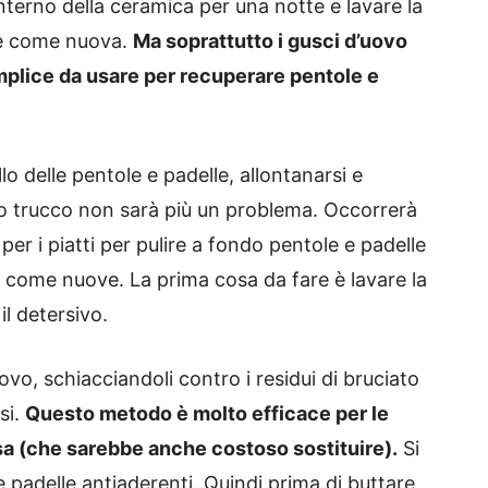
’interno della ceramica per una notte e lavare la
a e come nuova.
Ma soprattutto i gusci d’uovo
plice da usare per recuperare pentole e
lo delle pentole e padelle, allontanarsi e
o trucco non sarà più un problema. Occorrerà
per i piatti per pulire a fondo pentole e padelle
e come nuove. La prima cosa da fare è lavare la
il detersivo.
uovo, schiacciandoli contro i residui di bruciato
si.
Q
uesto metodo è molto efficace per le
isa (che sarebbe anche costoso sostituire).
Si
 padelle antiaderenti.
Quindi prima di buttare