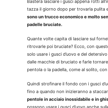
Basterà lasciare i gusci appena rotti all
tazza il giorno dopo per trovarla pulit
sono un trucco economico e molto sem
padelle bruciate.
Quante volte capita di lasciare sul fornel
ritrovarle poi
bruciate
? Ecco, con quest
solo usare i gusci d’uovo e del detersivo 
dalle macchie di bruciato e farle tornar
pentola o la padella, come al solito, con 
Quindi strofinare il fondo con i gusci d’
fino a quando non inizieranno a staccar
pentole in acciaio inossidabile e in gh
possono usare i gusci d’uovo anche sulle